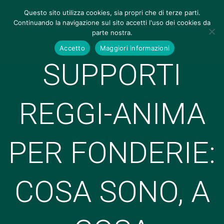
Questo sito utilizza cookies, sia propri che di terze parti.
Continuando la navigazione sul sito accetti l'uso dei cookies da
parte nostra.
Accetto
Maggiori informazioni
SUPPORTI
REGGI-ANIMA
PER FONDERIE:
COSA SONO, A