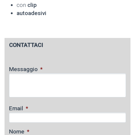
con
clip
autoadesivi
CONTATTACI
Messaggio
*
Email
*
Nome
*