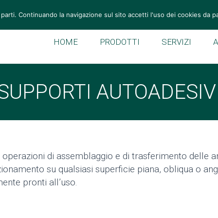
Tel: +39 049 946 11 55
Fax: +39 049 946 10 59
vemek@v
 parti. Continuando la navigazione sul sito accetti l'uso dei cookies da p
HOME
PRODOTTI
SERVIZI
SUPPORTI AUTOADESIV
perazioni di assemblaggio e di trasferimento delle 
namento su qualsiasi superficie piana, obliqua o angol
ente pronti all’uso.