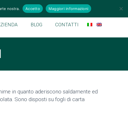
emek.it
arte nostra.
Accetto
Maggiori informazioni
AZIENDA
BLOG
CONTATTI
I
anime in quanto aderiscono saldamente ed
ata. Sono disposti su fogli di carta