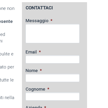
CONTATTACI
ione non
Messaggio
*
 esente
 ed
hi
Email
*
ulite e
dato per
Nome
*
utte le
Cognome
*
ti nella
Azienda
*