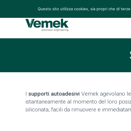
Via Leonardo 70/72, San Martino di Lupari (PD), Italia
Questo sito utilizza cookies, sia propri che di terze
I
supporti autoadesivi
Vemek agevolano le o
istantaneamente al momento del loro posizio
siliconata, facili da rimuovere e immediatam