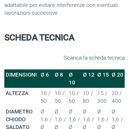
adattabile per evitare interferenze con eventuali
lavorazioni successive.
SCHEDA TECNICA
Scarica la scheda tecnica
DIMENSIONI
Ø 6
Ø 8
Ø
Ø 12
Ø 15
Ø 20
10
ALTEZZA
10 /
10 /
10 /
10 /
15 /
20 /
50
50
60
80
300
400
DIAMETRO
Ø
Ø
Ø
Ø
Ø
Ø
CHIODO
1,6 /
1,6 /
1,6 /
1,6 /
1,6 /
1,6 /
SALDATO
Ø
Ø
Ø
Ø
Ø
Ø