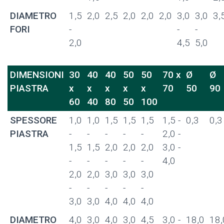
DIAMETRO
1,5
2,0
2,5
2,0
2,0
2,0
3,0
3,0
3,
FORI
-
-
-
2,0
4,5
5,0
DIMENSIONI
30
40
40
50
50
70 x
Ø
Ø
PIASTRA
x
x
x
x
x
70
50
90
60
40
80
50
100
SPESSORE
1,0
1,0
1,5
1,5
1,5
1,5 -
0,3
0,3
PIASTRA
-
-
-
-
-
2,0 -
1,5
1,5
2,0
2,0
2,0
3,0 -
-
-
-
-
-
4,0
2,0
2,0
3,0
3,0
3,0
-
-
-
-
-
3,0
3,0
4,0
4,0
4,0
DIAMETRO
4,0
3,0
4,0
3,0
4,5
3,0 -
18,0
18,