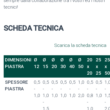
sempre dalla collaborazione tra i vostri ed i nostri
tecnici!
SCHEDA TECNICA
Scarica la scheda tecnica
DIMENSIONI
Ø
Ø
Ø
Ø
Ø
Ø
20
25
25
PIASTRA
12
15
20
30
40
50
x
x
x
20
25
50
SPESSORE
0,5
0,5
0,5
0,5
0,5
1,0
0,5
0,5
1,
PIASTRA
-
-
-
-
-
-
-
-
-
1,0
1,0
1,0
1,0
1,0
2,0
0,8
1,0
1,
-
-
-
1,5
1,0
2,