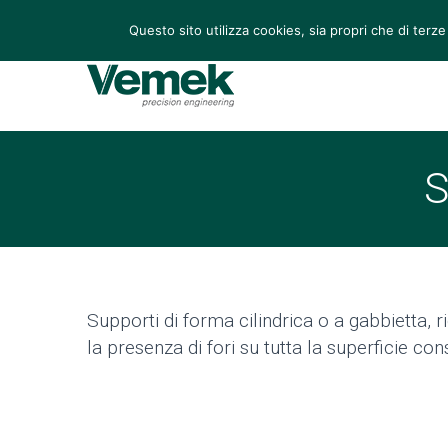
Via Leonardo 70/72, San Martino di Lupari (PD), Italia
Questo sito utilizza cookies, sia propri che di terze
S
Supporti di forma cilindrica o a gabbietta, r
la presenza di fori su tutta la superficie 