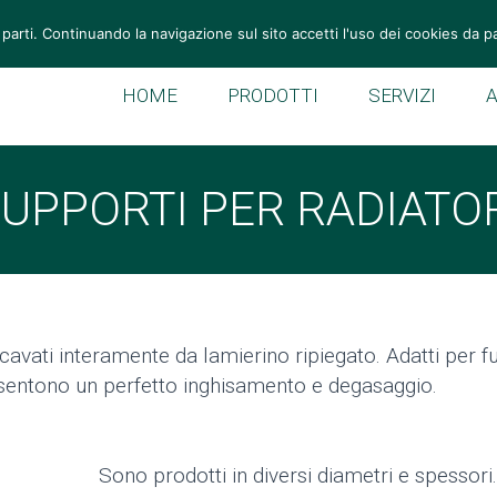
Tel: +39 049 946 11 55
Fax: +39 049 946 10 59
vemek@v
 parti. Continuando la navigazione sul sito accetti l'uso dei cookies da p
HOME
PRODOTTI
SERVIZI
UPPORTI PER RADIATO
icavati interamente da lamierino ripiegato. Adatti per f
consentono un perfetto inghisamento e degasaggio.
Sono prodotti in diversi diametri e spessori. 