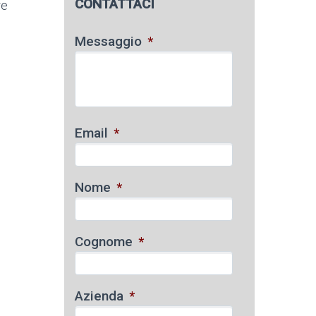
CONTATTACI
re
Messaggio
*
Email
*
Nome
*
Cognome
*
Azienda
*