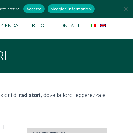
emek.it
arte nostra.
Accetto
Maggiori informazioni
AZIENDA
BLOG
CONTATTI
RI
usioni di
radiatori
, dove la loro leggerezza e
Il