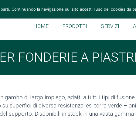
Tel: +39 049 946 11 55
Fax: +39 049 946 10 59
vemek@v
 parti. Continuando la navigazione sul sito accetti l'uso dei cookies da p
HOME
PRODOTTI
SERVIZI
ER FONDERIE A PIASTR
n gambo di largo impiego, adatti a tutti i tipi di fusion
u superfici di diversa resistenza: es. terra verde – a
del supporto. Disponibili in stock in una vasta gamma 