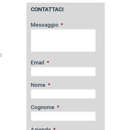
CONTATTACI
Messaggio
*
o:
Email
*
Nome
*
Cognome
*
Azienda
*