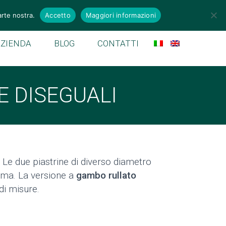
emek.it
arte nostra.
Accetto
Maggiori informazioni
AZIENDA
BLOG
CONTATTI
E DISEGUALI
e. Le due piastrine di diverso diametro
nima. La versione a
gambo rullato
di misure.