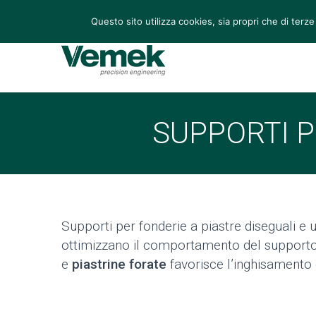
Via Leonardo 70/72, San Martino di Lupari (PD), Italia
Questo sito utilizza cookies, sia propri che di terze
SUPPORTI P
Supporti per fonderie a piastre diseguali e u
ottimizzano il comportamento del supporto s
e
piastrine forate
favorisce l’inghisamento 