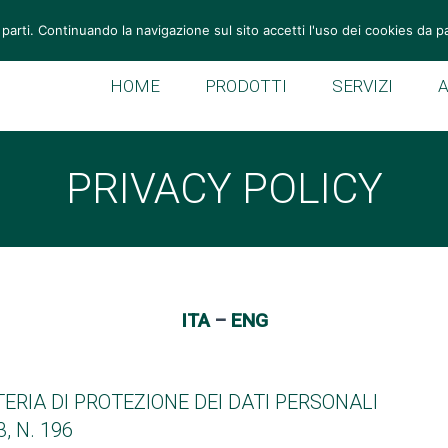
Tel: +39 049 946 11 55
Fax: +39 049 946 10 59
vemek@v
 parti. Continuando la navigazione sul sito accetti l'uso dei cookies da p
HOME
PRODOTTI
SERVIZI
PRIVACY POLICY
ITA
–
ENG
ERIA DI PROTEZIONE DEI DATI PERSONALI
3, N. 196