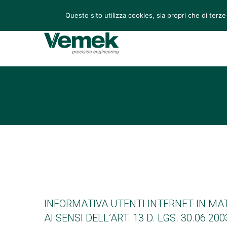
Via Leonardo 70/72, San Martino di Lupari (PD), Italia
Questo sito utilizza cookies, sia propri che di terze
INFORMATIVA UTENTI INTERNET IN MAT
AI SENSI DELL’ART. 13 D. LGS. 30.06.200